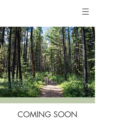
ŠUMAVA
POUŤ "NEJSEM
"
Z CUKR
U
COMING SOON